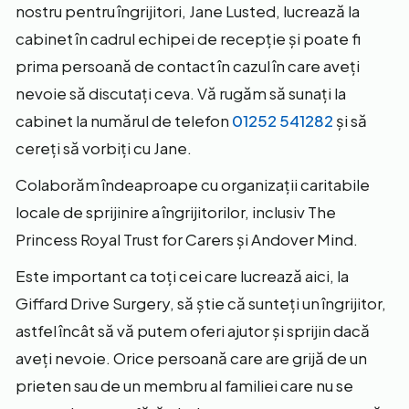
nostru pentru îngrijitori, Jane Lusted, lucrează la
cabinet în cadrul echipei de recepție și poate fi
prima persoană de contact în cazul în care aveți
nevoie să discutați ceva. Vă rugăm să sunați la
cabinet la numărul de telefon
01252 541282
și să
cereți să vorbiți cu Jane.
Colaborăm îndeaproape cu organizații caritabile
locale de sprijinire a îngrijitorilor, inclusiv The
Princess Royal Trust for Carers și Andover Mind.
Este important ca toți cei care lucrează aici, la
Giffard Drive Surgery, să știe că sunteți un îngrijitor,
astfel încât să vă putem oferi ajutor și sprijin dacă
aveți nevoie. Orice persoană care are grijă de un
prieten sau de un membru al familiei care nu se