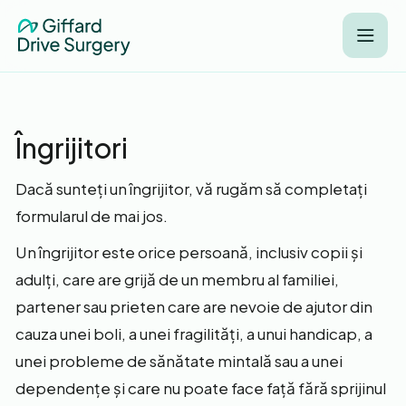
Îngrijitori
Dacă sunteți un îngrijitor, vă rugăm să completați
formularul de mai jos.
Un îngrijitor este orice persoană, inclusiv copii și
adulți, care are grijă de un membru al familiei,
partener sau prieten care are nevoie de ajutor din
cauza unei boli, a unei fragilități, a unui handicap, a
unei probleme de sănătate mintală sau a unei
dependențe și care nu poate face față fără sprijinul