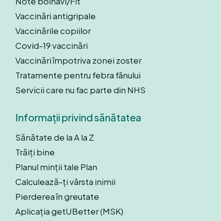
Note bolnavi/Fit
Vaccinări antigripale
Vaccinările copiilor
Covid-19 vaccinări
Vaccinări împotriva zonei zoster
Tratamente pentru febra fânului
Servicii care nu fac parte din NHS
Informații privind sănătatea
Sănătate de la A la Z
Trăiți bine
Planul minții tale Plan
Calculează-ți vârsta inimii
Pierderea în greutate
Aplicația getUBetter (MSK)